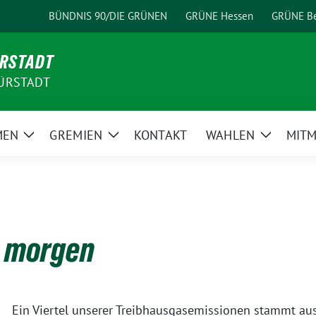
BÜNDNIS 90/DIE GRÜNEN
GRÜNE Hessen
GRÜNE Be
ÜRSTADT
ÜRSTADT
MEN
GREMIEN
KONTAKT
WAHLEN
MIT
Zeige
Zeige
Zeige
Untermenü
Untermenü
Unterme
n morgen
Ein Viertel unserer Treibhausgasemissionen stammt aus