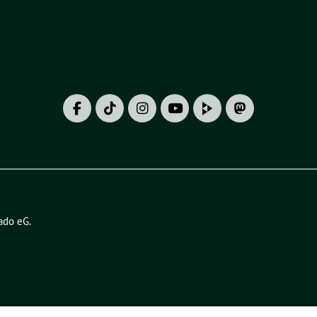
ado eG
.