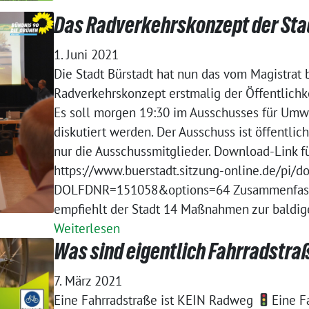
Das Radverkehrskonzept der Sta
1. Juni 2021
Die Stadt Bürstadt hat nun das vom Magistrat 
Radverkehrskonzept erstmalig der Öffentlichke
Es soll morgen 19:30 im Ausschusses für Umwe
diskutiert werden. Der Ausschuss ist öffentlic
nur die Ausschussmitglieder. Download-Link f
https://www.buerstadt.sitzung-online.de/pi/d
DOLFDNR=151058&options=64 Zusammenfass
empfiehlt der Stadt 14 Maßnahmen zur baldi
Weiterlesen
Was sind eigentlich Fahrradstra
7. März 2021
Eine Fahrradstraße ist KEIN Radweg
Eine F