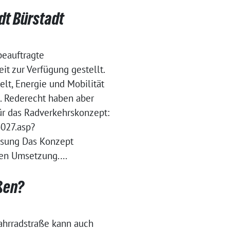
dt Bürstadt
beauftragte
it zur Verfügung gestellt.
lt, Energie und Mobilität
h. Rederecht haben aber
ür das Radverkehrskonzept:
o027.asp?
ung Das Konzept
gen Umsetzung.…
ßen?
ahrradstraße kann auch