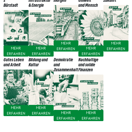
s
Infrastruktur
morgen
Umwelt
Zukunft
Bürstadt
& Energie
und Mensch
MEHR
MEHR
MEHR
MEHR
MEHR
ERFAHREN
ERFAHREN
ERFAHREN
ERFAHREN
ERFAHREN
Gutes Leben
Bildung und
Demokratie
Nachhaltige
und Arbeit
Kultur
und
und solide
Zusammenhalt
Finanzen
MEHR
MEHR
MEHR
MEHR
ERFAHREN
ERFAHREN
ERFAHREN
ERFAHREN