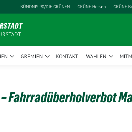
BÜNDNIS 90/DIE GRÜNEN
GRÜNE Hessen
GRÜNE Be
ÜRSTADT
ÜRSTADT
MEN
GREMIEN
KONTAKT
WAHLEN
MIT
Zeige
Zeige
Zeige
Untermenü
Untermenü
Unterme
 – Fahrradüberholverbot M