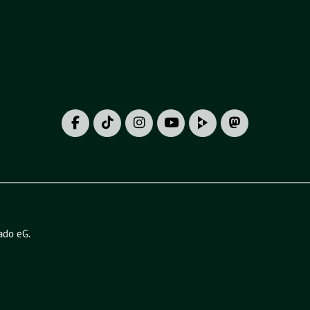
ado eG
.