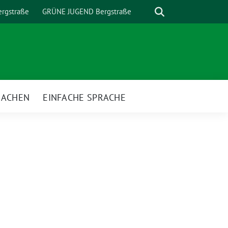
Suche
rgstraße
GRÜNE JUGEND Bergstraße
MACHEN
EINFACHE SPRACHE
nü