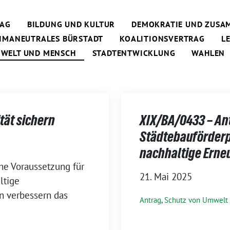
RAG
BILDUNG UND KULTUR
DEMOKRATIE UND ZUSA
IMANEUTRALES BÜRSTADT
KOALITIONSVERTRAG
L
MWELT UND MENSCH
STADTENTWICKLUNG
WAHLEN
tät sichern
XIX/BA/0433 – An
Städtebauförde
nachhaltige Erne
he Voraussetzung für
21. Mai 2025
ltige
en verbessern das
Antrag
,
Schutz von Umwelt