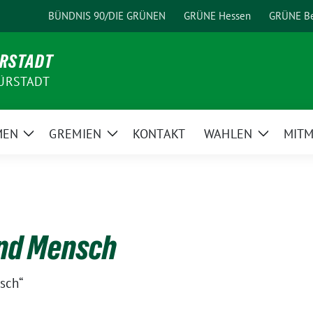
BÜNDNIS 90/DIE GRÜNEN
GRÜNE Hessen
GRÜNE Be
ÜRSTADT
ÜRSTADT
MEN
GREMIEN
KONTAKT
WAHLEN
MIT
Zeige
Zeige
Zeige
Untermenü
Untermenü
Unterme
und Mensch
sch“