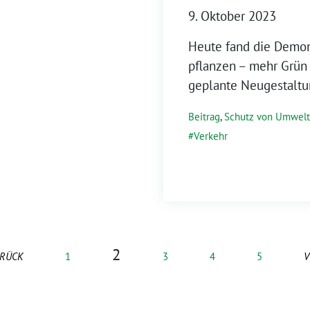
9. Oktober 2023
Heute fand die Demon
pflanzen – mehr Grün f
geplante Neugestaltu
Beitrag
,
Schutz von Umwel
Verkehr
2
RÜCK
1
3
4
5
V