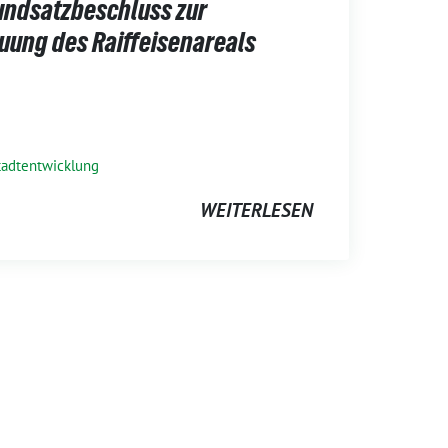
undsatzbeschluss zur
uung des Raiffeisenareals
tadtentwicklung
WEITERLESEN