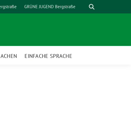
Suche
rgstraße
GRÜNE JUGEND Bergstraße
MACHEN
EINFACHE SPRACHE
nü