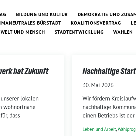
RAG
BILDUNG UND KULTUR
DEMOKRATIE UND ZUSA
IMANEUTRALES BÜRSTADT
KOALITIONSVERTRAG
L
MWELT UND MENSCH
STADTENTWICKLUNG
WAHLEN
erk hat Zukunft
Nachhaltige Start
30. Mai 2026
 unserer lokalen
Wir fördern Kreislauf
en wohnortnahe
nachhaltige Kommunale
für, dass
einen Betriebs ist der
Leben und Arbeit
,
Wahlpro