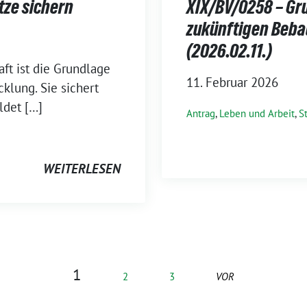
tze sichern
XIX/BV/0258 – Gr
zukünftigen Beba
(2026.02.11.)
aft ist die Grundlage
11. Februar 2026
klung. Sie sichert
ldet […]
Antrag
,
Leben und Arbeit
,
S
WEITERLESEN
1
2
3
VOR