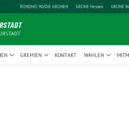
BÜNDNIS 90/DIE GRÜNEN
GRÜNE Hessen
GRÜNE Be
ÜRSTADT
ÜRSTADT
MEN
GREMIEN
KONTAKT
WAHLEN
MIT
Zeige
Zeige
Zeige
Untermenü
Untermenü
Unterme