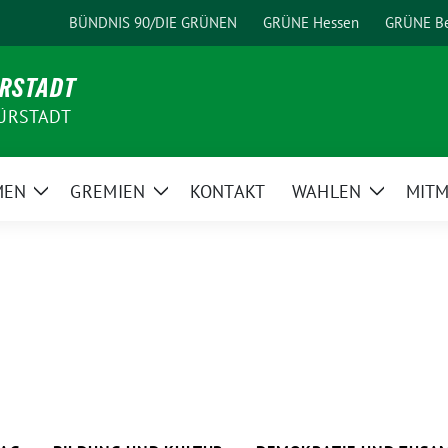
BÜNDNIS 90/DIE GRÜNEN
GRÜNE Hessen
GRÜNE Be
ÜRSTADT
ÜRSTADT
MEN
GREMIEN
KONTAKT
WAHLEN
MIT
Zeige
Zeige
Zeige
Untermenü
Untermenü
Unterme