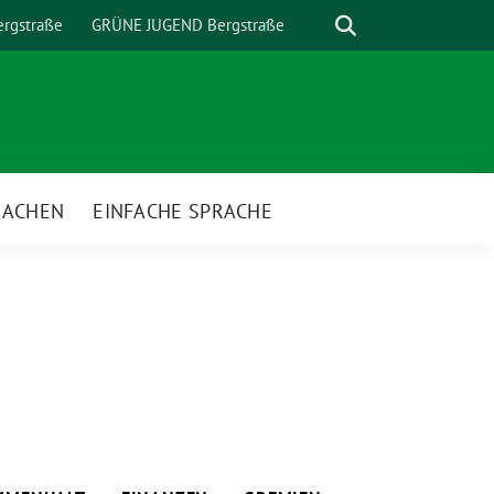
Suche
rgstraße
GRÜNE JUGEND Bergstraße
MACHEN
EINFACHE SPRACHE
nü