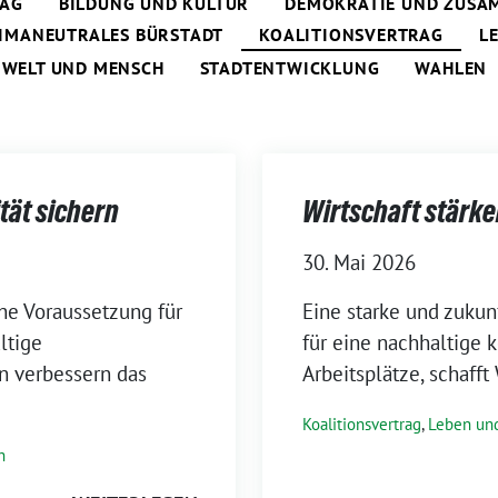
RAG
BILDUNG UND KULTUR
DEMOKRATIE UND ZUSA
IMANEUTRALES BÜRSTADT
KOALITIONSVERTRAG
L
MWELT UND MENSCH
STADTENTWICKLUNG
WAHLEN
tät sichern
Wirtschaft stärke
30. Mai 2026
he Voraussetzung für
Eine starke und zukun
ltige
für eine nachhaltige 
en verbessern das
Arbeitsplätze, schafft
Koalitionsvertrag
,
Leben und
h