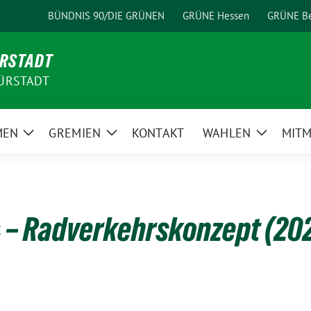
BÜNDNIS 90/DIE GRÜNEN
GRÜNE Hessen
GRÜNE Be
ÜRSTADT
ÜRSTADT
MEN
GREMIEN
KONTAKT
WAHLEN
MIT
Zeige
Zeige
Zeige
Untermenü
Untermenü
Unterme
– Radverkehrskonzept (202