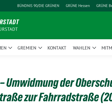
BÜNDNIS 90/DIE GRÜNEN
GRÜNE Hessen
GRÜNE Be
ÜRSTADT
ÜRSTADT
MEN
GREMIEN
KONTAKT
WAHLEN
MIT
Zeige
Zeige
Zeige
Untermenü
Untermenü
Unterme
 – Umwidmung der Oberschu
raße zur Fahrradstraße (2