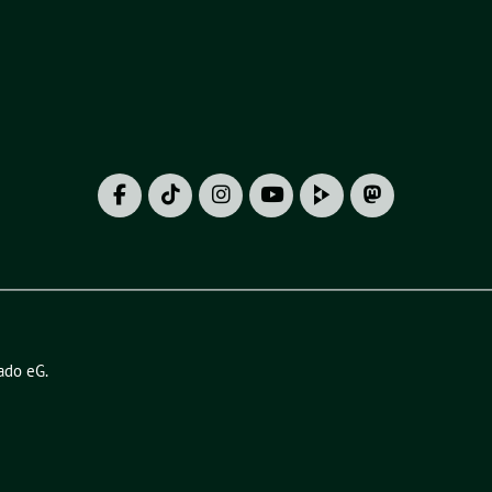
ado eG
.