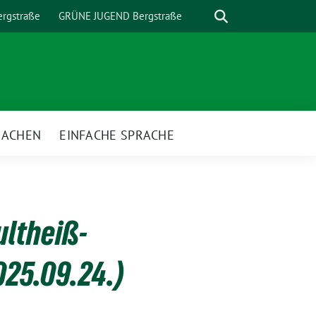
Suche
rgstraße
GRÜNE JUGEND Bergstraße
MACHEN
EINFACHE SPRACHE
nü
ltheiß-
025.09.24.)