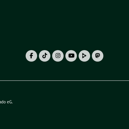
ado eG
.