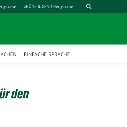
Suche
rgstraße
GRÜNE JUGEND Bergstraße
MACHEN
EINFACHE SPRACHE
nü
ür den