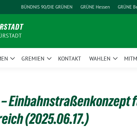
BÜNDNIS 90/DIE GRÜNEN
GRÜNE Hessen
GRÜNE Be
ÜRSTADT
ÜRSTADT
MEN
GREMIEN
KONTAKT
WAHLEN
MIT
Zeige
Zeige
Zeige
Untermenü
Untermenü
Unterme
– Einbahnstraßenkonzept f
eich (2025.06.17.)