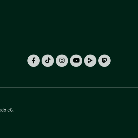
ado eG
.