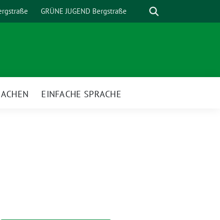
Suche
rgstraße
GRÜNE JUGEND Bergstraße
MACHEN
EINFACHE SPRACHE
nü