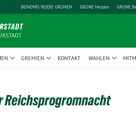
BÜNDNIS 90/DIE GRÜNEN
GRÜNE Hessen
GRÜNE Be
ÜRSTADT
ÜRSTADT
MEN
GREMIEN
KONTAKT
WAHLEN
MIT
Zeige
Zeige
Zeige
Untermenü
Untermenü
Unterme
r Reichsprogromnacht