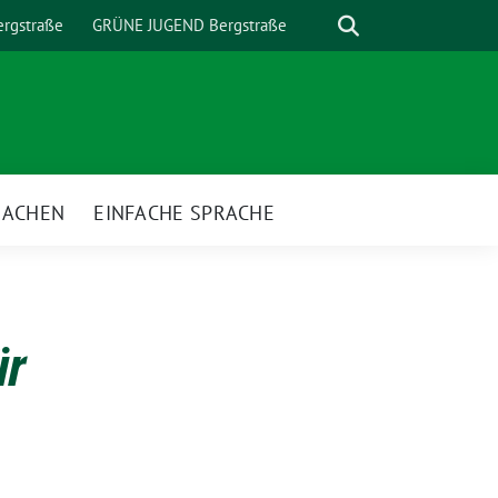
Suche
rgstraße
GRÜNE JUGEND Bergstraße
MACHEN
EINFACHE SPRACHE
nü
ür