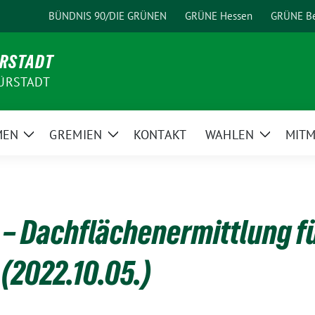
BÜNDNIS 90/DIE GRÜNEN
GRÜNE Hessen
GRÜNE Be
ÜRSTADT
ÜRSTADT
MEN
GREMIEN
KONTAKT
WAHLEN
MIT
Zeige
Zeige
Zeige
Untermenü
Untermenü
Unterme
– Dachflächenermittlung f
 (2022.10.05.)