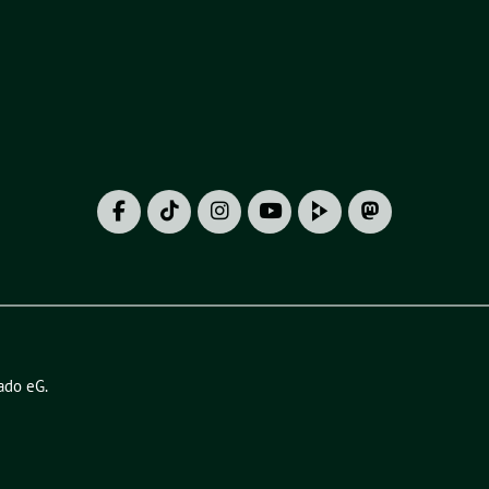
ado eG
.