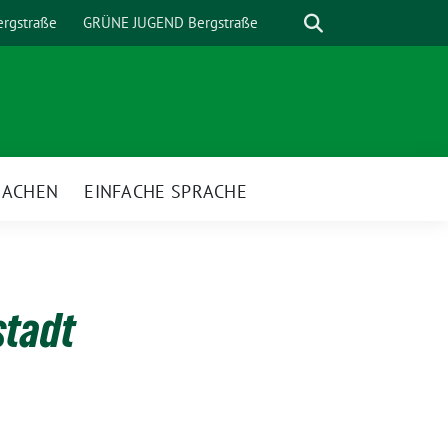
Suche
rgstraße
GRÜNE JUGEND Bergstraße
MACHEN
EINFACHE SPRACHE
nü
stadt