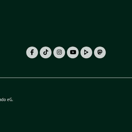
ado eG
.