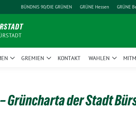
BÜNDNIS 90/DIE GRÜNEN
GRÜNE Hessen
GRÜNE Be
ÜRSTADT
ÜRSTADT
MEN
GREMIEN
KONTAKT
WAHLEN
MIT
Zeige
Zeige
Zeige
Untermenü
Untermenü
Unterme
– Grüncharta der Stadt Bür