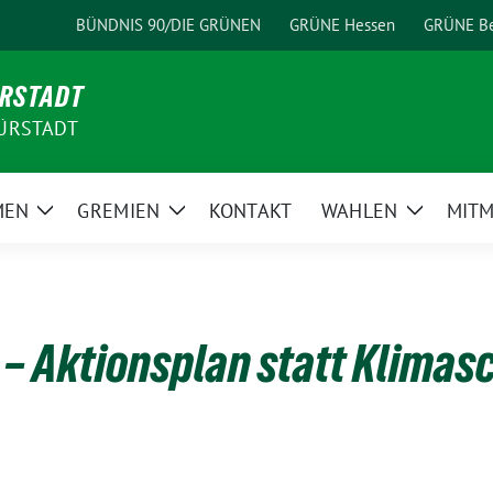
BÜNDNIS 90/DIE GRÜNEN
GRÜNE Hessen
GRÜNE Be
ÜRSTADT
ÜRSTADT
MEN
GREMIEN
KONTAKT
WAHLEN
MIT
Zeige
Zeige
Zeige
Untermenü
Untermenü
Unterme
– Aktionsplan statt Klimas