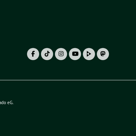
ado eG
.