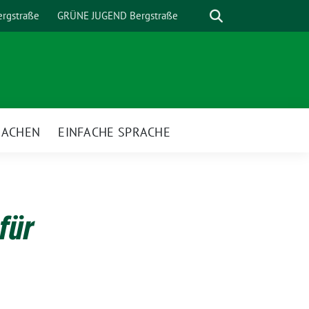
Suche
rgstraße
GRÜNE JUGEND Bergstraße
MACHEN
EINFACHE SPRACHE
nü
für