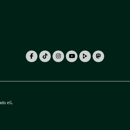
ado eG
.