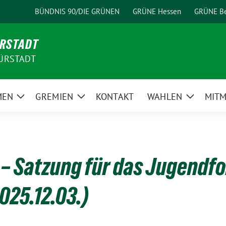
BÜNDNIS 90/DIE GRÜNEN
GRÜNE Hessen
GRÜNE Be
ÜRSTADT
ÜRSTADT
MEN
GREMIEN
KONTAKT
WAHLEN
MIT
Zeige
Zeige
Zeige
Untermenü
Untermenü
Unterme
– Satzung für das Jugendf
025.12.03.)