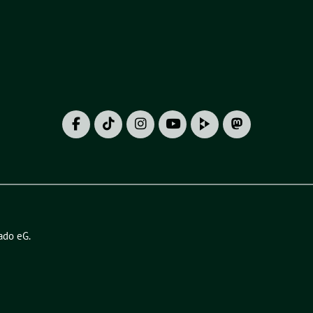
ado eG
.