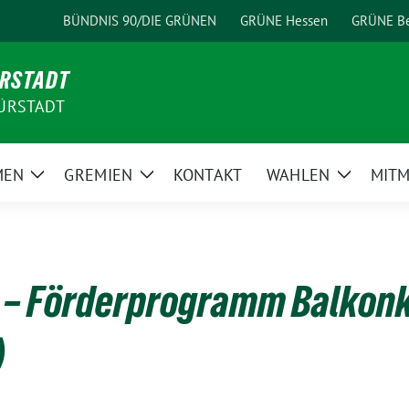
BÜNDNIS 90/DIE GRÜNEN
GRÜNE Hessen
GRÜNE Be
ÜRSTADT
ÜRSTADT
MEN
GREMIEN
KONTAKT
WAHLEN
MIT
Zeige
Zeige
Zeige
Untermenü
Untermenü
Unterme
 – Förderprogramm Balkon
)