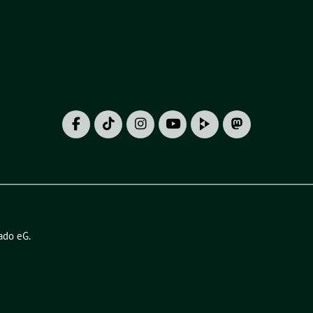
ado eG
.