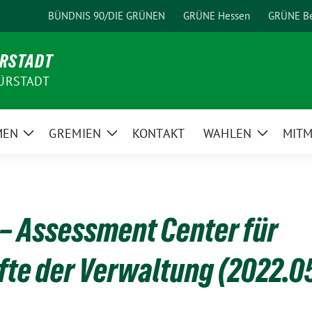
BÜNDNIS 90/DIE GRÜNEN
GRÜNE Hessen
GRÜNE Be
ÜRSTADT
ÜRSTADT
MEN
GREMIEN
KONTAKT
WAHLEN
MIT
Zeige
Zeige
Zeige
Untermenü
Untermenü
Unterme
– Assessment Center für
te der Verwaltung (2022.05