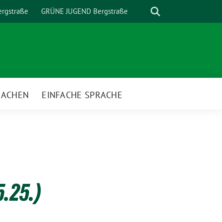
Suche
rgstraße
GRÜNE JUGEND Bergstraße
MACHEN
EINFACHE SPRACHE
nü
.25.)