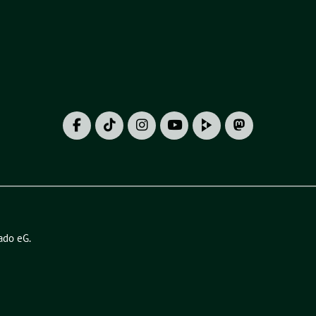
ado eG
.