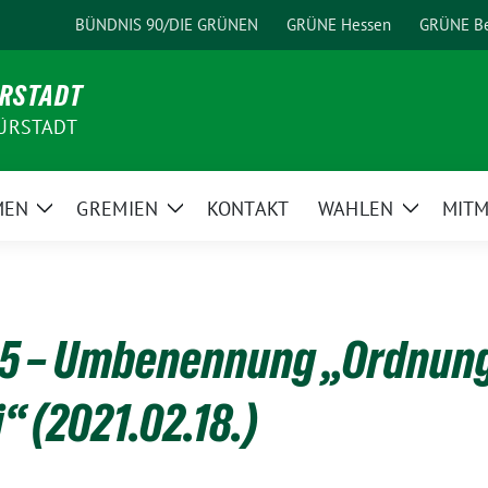
BÜNDNIS 90/DIE GRÜNEN
GRÜNE Hessen
GRÜNE Be
ÜRSTADT
ÜRSTADT
MEN
GREMIEN
KONTAKT
WAHLEN
MIT
Zeige
Zeige
Zeige
Untermenü
Untermenü
Unterme
95 – Umbenennung „Ordnung
“ (2021.02.18.)